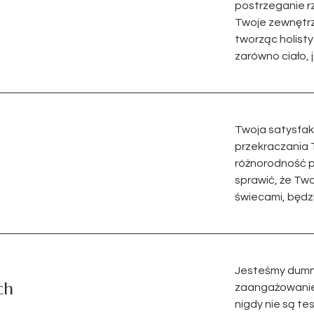
postrzeganie r
Twoje zewnętrz
tworząc holist
zarówno ciało, j
Twoja satysfak
przekraczania 
różnorodność p
sprawić, że Two
świecami, będ
Jesteśmy dumni 
ch
zaangażowanie 
nigdy nie są te