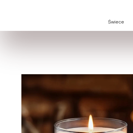
Świece
Świece cał
Świece kla
Świece na 
Świece Wi
Świece oka
Świece za