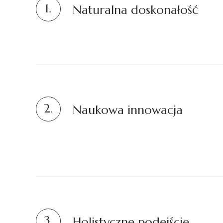
1.
Naturalna doskonałość
2.
Naukowa innowacja
3.
Holistyczne podejście