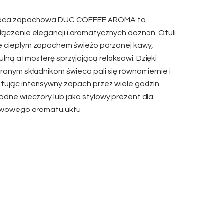
ieca zapachowa DUO COFFEE AROMA to
ączenie elegancji i aromatycznych doznań. Otuli
e ciepłym zapachem świeżo parzonej kawy,
ulną atmosferę sprzyjającą relaksowi. Dzięki
ranym składnikom świeca pali się równomiernie i
tując intensywny zapach przez wiele godzin.
łodne wieczory lub jako stylowy prezent dla
awowego aromatu.uktu