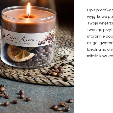
Opis prodŚw
wyjątkowe poł
Twoje wnętrz
tworząc przyt
starannie dob
długo, gwaran
Idealna na ch
miłośników k