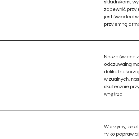
składnikami, w
zapewnić przyj
jest świadect
przyjemną atmo
Nasze świece z
odczuwalną moc
delikatności z
wizualnych, na
skutecznie przy
wnętrza.
Wierzymy, że o
tylko poprawiaj