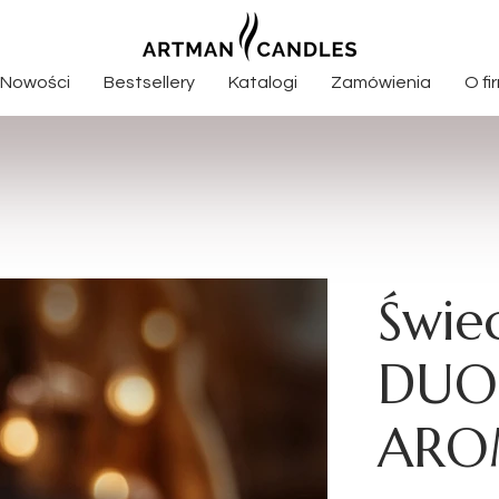
Nowości
Bestsellery
Katalogi
Zamówienia
O fi
oroczne
Nowości całoroczne
syczne
Nowości świąteczne
Boże Narodzenie
Świe
elkanocne
DUO
zjonalne
ARO
pachowe