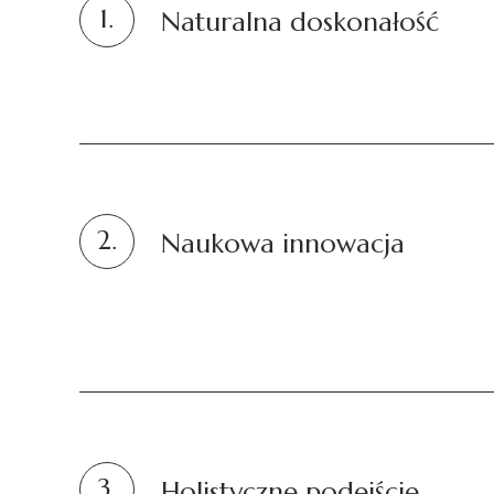
1.
Naturalna doskonałość
2.
Naukowa innowacja
3.
Holistyczne podejście