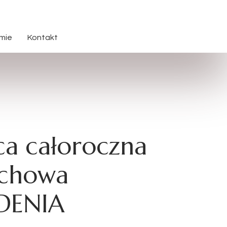
rmie
Kontakt
ca całoroczna
chowa
DENIA