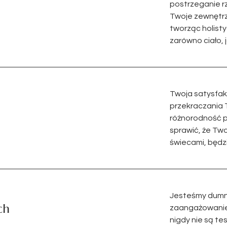
postrzeganie r
Twoje zewnętrz
tworząc holist
zarówno ciało, j
Twoja satysfak
przekraczania 
różnorodność p
sprawić, że Two
świecami, będ
Jesteśmy dumni 
ch
zaangażowanie 
nigdy nie są te