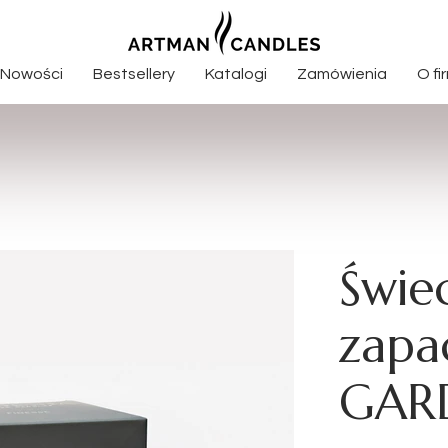
Nowości
Bestsellery
Katalogi
Zamówienia
O fi
oroczne
Nowości całoroczne
syczne
Nowości świąteczne
Boże Narodzenie
Świe
elkanocne
zapa
zjonalne
GAR
pachowe