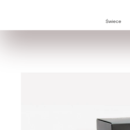
Świece
Świece cał
Świece kla
Świece na 
Świece Wi
Świece oka
Świece za