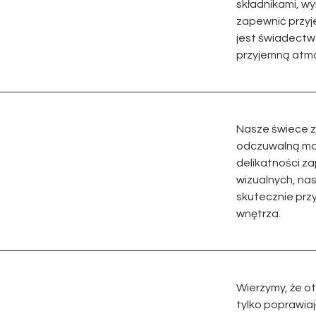
składnikami, w
zapewnić przyj
jest świadect
przyjemną atmo
Nasze świece z
odczuwalną moc
delikatności z
wizualnych, na
skutecznie przy
wnętrza.
Wierzymy, że o
tylko poprawiaj