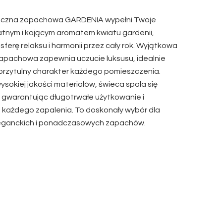
oczna zapachowa GARDENIA wypełni Twoje
atnym i kojącym aromatem kwiatu gardenii,
ferę relaksu i harmonii przez cały rok. Wyjątkowa
apachowa zapewnia uczucie luksusu, idealnie
przytulny charakter każdego pomieszczenia.
sokiej jakości materiałów, świeca spala się
 gwarantując długotrwałe użytkowanie i
 każdego zapalenia. To doskonały wybór dla
leganckich i ponadczasowych zapachów.