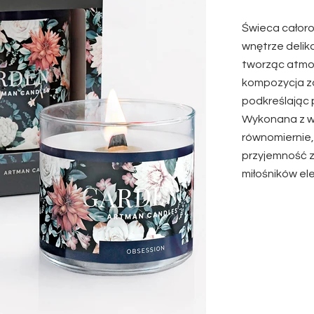
Świeca całor
wnętrze delik
tworząc atmos
kompozycja z
podkreślając 
Wykonana z wy
równomiernie,
przyjemność z
miłośników e